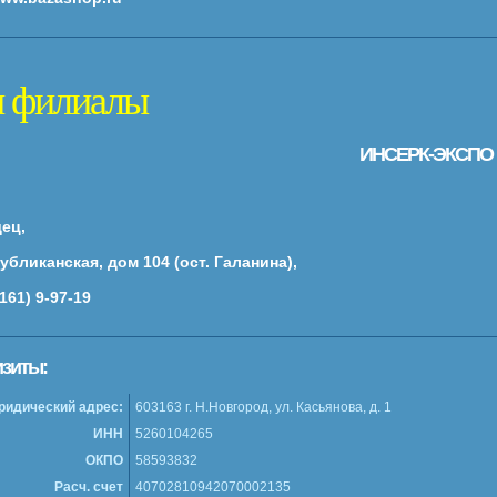
 филиалы
ИНСЕРК-ЭКСПО
дец,
убликанская, дом 104 (ост. Галанина),
3161) 9-97-19
изиты:
идический адрес:
603163 г. Н.Новгород, ул. Касьянова, д. 1
ИНН
5260104265
ОКПО
58593832
Расч. счет
40702810942070002135