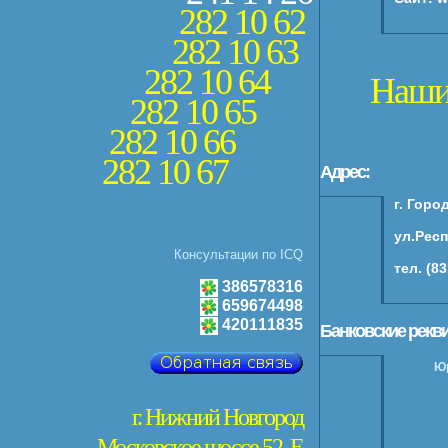
282 10 62
282 10 63
282 10 64
Наши
282 10 65
282 10 66
282 10 67
Адрес:
г. Горо
ул.Респ
Консультации по ICQ
тел. (8
386578316
659674498
420111835
Банковские рекв
Юр
г. Нижний Новгород
Московское шоссе 52, Е