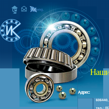
Наши
Адрес:
606440,
тел.: (8