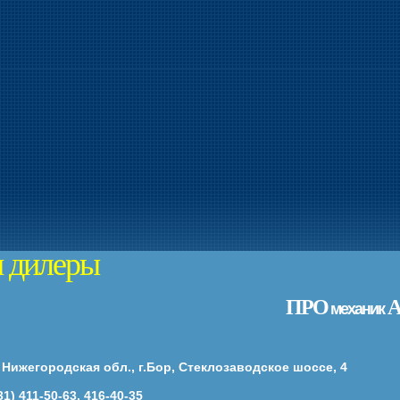
 дилеры
ПРО
механик
 Нижегородская обл., г.Бор, Стеклозаводское шоссе, 4
31) 411-50-63, 416-40-35