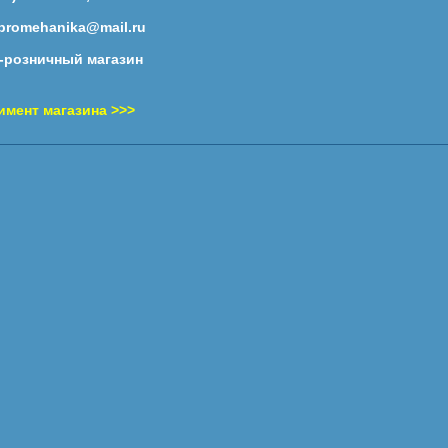
 promehanika@mail.ru
-розничный магазин
имент магазина >>>